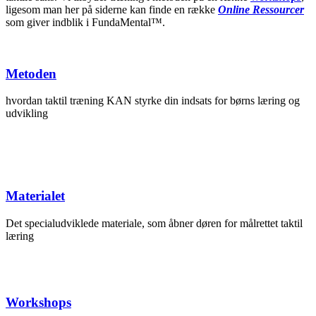
ligesom man her på siderne kan finde en række
Online Ressourcer
som giver indblik i FundaMental™.
Metoden
hvordan taktil træning KAN styrke din indsats for børns læring og
udvikling
Materialet
Det specialudviklede materiale, som åbner døren for målrettet taktil
læring
Workshops