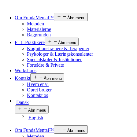
Om FundaMental™
Åbn menu
Metoden
Materialerne
Baggrunden
FTL-Praktikere
Åbn menu
Kognitionstrænere & Terapeuter
Psykologer & Læringskonsulenter
Specialskoler & Institutioner
Forældre & Private
Workshops
Kontakt
Åbn menu
Hvem er vi
Opret bruger
Kontakt os
Dansk
Åbn menu
English
Om FundaMental™
Åbn menu
Metoden