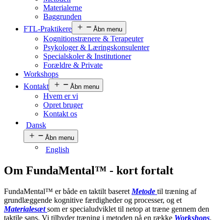
Materialerne
Baggrunden
FTL-Praktikere
Åbn menu
Kognitionstrænere & Terapeuter
Psykologer & Læringskonsulenter
Specialskoler & Institutioner
Forældre & Private
Workshops
Kontakt
Åbn menu
Hvem er vi
Opret bruger
Kontakt os
Dansk
Åbn menu
English
Om FundaMental™ - kort fortalt
FundaMental™ er både en taktilt baseret
Metode
til træning af
grundlæggende kognitive færdigheder og processer, og et
Materialesæt
som er specialudviklet til netop at træne gennem den
taktile sans. Vi tilbyder træning i metoden på en række
Workshops
,