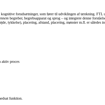
kognitive forudsætninger, som fører til udviklingen af tænkning. FTL 
gennem
begreber, begrebsapparat og sprog – og integrere denne forståels
e, tykkelse), placering, afstand, placering, mønster m.fl. er således in
n aktiv proces
nedsat funktion.