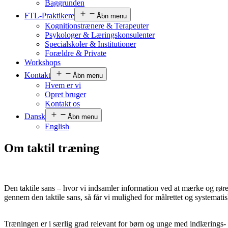
Baggrunden
FTL-Praktikere
Åbn menu
Kognitionstrænere & Terapeuter
Psykologer & Læringskonsulenter
Specialskoler & Institutioner
Forældre & Private
Workshops
Kontakt
Åbn menu
Hvem er vi
Opret bruger
Kontakt os
Dansk
Åbn menu
English
Om taktil træning
Den taktile sans – hvor vi indsamler information ved at mærke og rør
gennem den taktile sans, så får vi mulighed for målrettet og systema
Træningen er i særlig grad relevant for børn og unge med indlærings- o