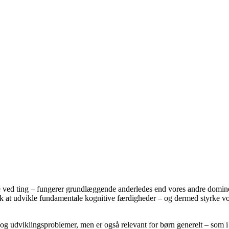
e ved ting – fungerer grundlæggende anderledes end vores andre dominer
tisk at udvikle fundamentale kognitive færdigheder – og dermed styrke 
g udviklingsproblemer, men er også relevant for børn generelt – som i d