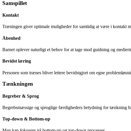
Samspillet
Kontakt
Træningen giver optimale muligheder for samtidig at være i kontakt m
Åbenhed
Barnet oplever naturligt et behov for at tage mod guidning og medierin
Bevidst læring
Personen som trænes bliver lettere bevidstgjort om egne problemløsnin
Tænkningen
Begreber & Sprog
Begrebsmæssige og sproglige færdigheders betydning for tænkning bliv
Top-down & Bottom-up
Man kan fokusere på bottom-up og top-down processer