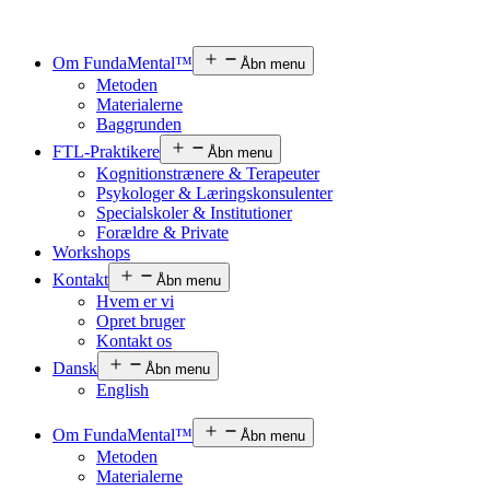
Om FundaMental™
Åbn menu
Metoden
Materialerne
Baggrunden
FTL-Praktikere
Åbn menu
Kognitionstrænere & Terapeuter
Psykologer & Læringskonsulenter
Specialskoler & Institutioner
Forældre & Private
Workshops
Kontakt
Åbn menu
Hvem er vi
Opret bruger
Kontakt os
Dansk
Åbn menu
English
Om FundaMental™
Åbn menu
Metoden
Materialerne