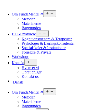
Åbn
Om FundaMental™
menu
Metoden
Materialerne
Baggrunden
Åbn
FTL-Praktikere
menu
Kognitionstrænere & Terapeuter
Psykologer & Læringskonsulenter
Specialskoler & Institutioner
Forældre & Private
Workshops
Åbn
Kontakt
menu
Hvem er vi
Opret bruger
Kontakt os
Dansk
Åbn
Om FundaMental™
menu
Metoden
Materialerne
Baggrunden