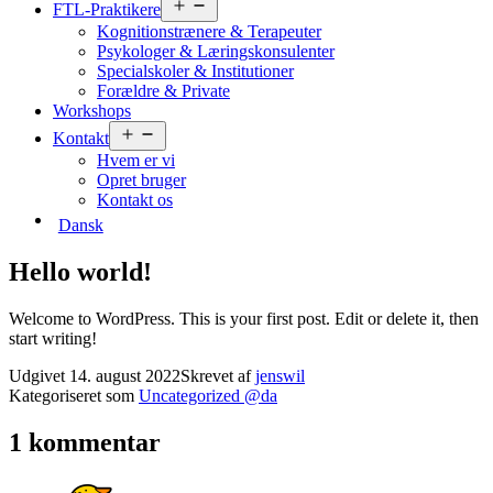
Åbn
FTL-Praktikere
menu
Kognitionstrænere & Terapeuter
Psykologer & Læringskonsulenter
Specialskoler & Institutioner
Forældre & Private
Workshops
Åbn
Kontakt
menu
Hvem er vi
Opret bruger
Kontakt os
Dansk
Hello world!
Welcome to WordPress. This is your first post. Edit or delete it, then
start writing!
Udgivet
14. august 2022
Skrevet af
jenswil
Kategoriseret som
Uncategorized @da
1 kommentar